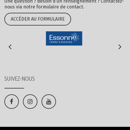
Une question ? Besoin d’un renseignement ? Contactez-
nous via notre formulaire de contact.
ACCÉDER AU FORMULAIRE
SUIVEZ-NOUS
Lien
Lien
Lien
vers
vers
vers
le
le
la
compte
compte
chaîne