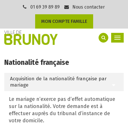
Gestion des traceurs
01 69 39 89 89
Nous contacter
MON COMPTE FAMILLE
Togg
navi
Nationalité française
Acquisition de la nationalité française par
mariage
Le mariage n’exerce pas d’effet automatique
sur la nationalité. Votre demande est à
effectuer auprès du tribunal d’instance de
votre domicile.