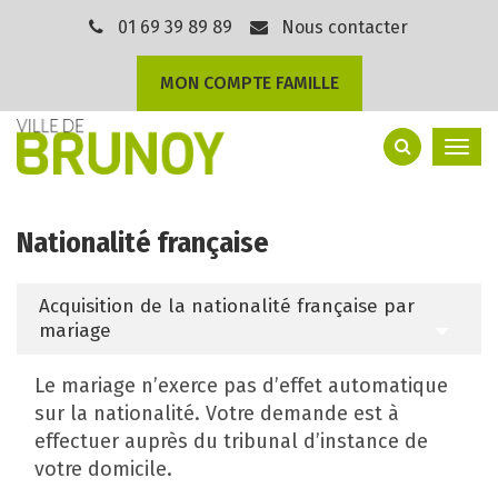
Gestion des traceurs
01 69 39 89 89
Nous contacter
MON COMPTE FAMILLE
Togg
navi
Nationalité française
Acquisition de la nationalité française par
mariage
Le mariage n’exerce pas d’effet automatique
sur la nationalité. Votre demande est à
effectuer auprès du tribunal d’instance de
votre domicile.