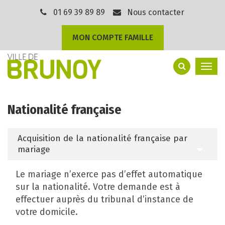
Gestion des traceurs
01 69 39 89 89
Nous contacter
MON COMPTE FAMILLE
Togg
navi
Nationalité française
Acquisition de la nationalité française par
mariage
Le mariage n’exerce pas d’effet automatique
sur la nationalité. Votre demande est à
effectuer auprès du tribunal d’instance de
votre domicile.