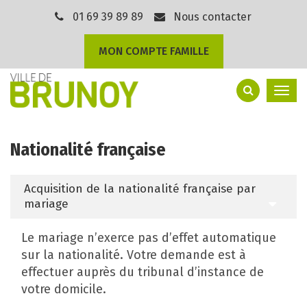
Gestion des traceurs
01 69 39 89 89
Nous contacter
MON COMPTE FAMILLE
Togg
navi
Nationalité française
Acquisition de la nationalité française par
mariage
Le mariage n’exerce pas d’effet automatique
sur la nationalité. Votre demande est à
effectuer auprès du tribunal d’instance de
votre domicile.