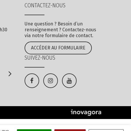
CONTACTEZ-NOUS
Une question ? Besoin d’un
7h30
renseignement ? Contactez-nous
via notre formulaire de contact.
ACCÉDER AU FORMULAIRE
SUIVEZ-NOUS
Lien
Lien
Lien
vers
vers
vers
le
le
la
compte
compte
chaîne
Facebook
Instagram
Youtube
x que