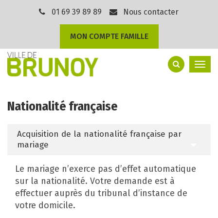
Gestion des traceurs
01 69 39 89 89
Nous contacter
MON COMPTE FAMILLE
Togg
navi
Nationalité française
Acquisition de la nationalité française par
mariage
Le mariage n’exerce pas d’effet automatique
sur la nationalité. Votre demande est à
effectuer auprès du tribunal d’instance de
votre domicile.