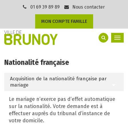
Gestion des traceurs
01 69 39 89 89
Nous contacter
MON COMPTE FAMILLE
Togg
navi
Nationalité française
Acquisition de la nationalité française par
mariage
Le mariage n’exerce pas d’effet automatique
sur la nationalité. Votre demande est à
effectuer auprès du tribunal d’instance de
votre domicile.