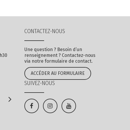
CONTACTEZ-NOUS
Une question ? Besoin d’un
7h30
renseignement ? Contactez-nous
via notre formulaire de contact.
ACCÉDER AU FORMULAIRE
SUIVEZ-NOUS
Lien
Lien
Lien
vers
vers
vers
le
le
la