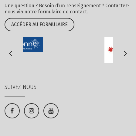
Une question ? Besoin d’un renseignement ? Contactez-
nous via notre formulaire de contact.
ACCÉDER AU FORMULAIRE
SUIVEZ-NOUS
Lien
Lien
Lien
vers
vers
vers
le
le
la