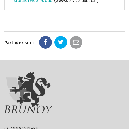
site Service Public
www.service-public.fr
Partager sur :
COORDONNÉES