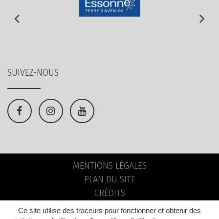
SUIVEZ-NOUS
Lien
Lien
Lien
vers
vers
vers
le
le
la
compte
compte
chaîne
MENTIONS LÉGALES
Facebook
Instagram
Youtube
PLAN DU SITE
CRÉDITS
Ce site utilise des traceurs pour fonctionner et obtenir des