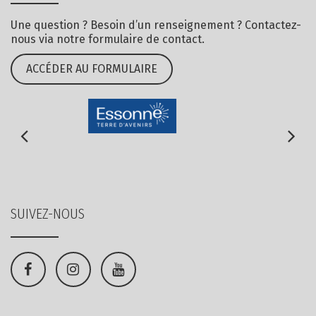
Une question ? Besoin d’un renseignement ? Contactez-
nous via notre formulaire de contact.
ACCÉDER AU FORMULAIRE
SUIVEZ-NOUS
Lien
Lien
Lien
vers
vers
vers
le
le
la