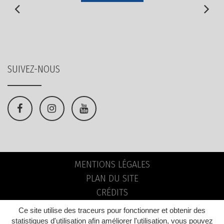
SUIVEZ-NOUS
Lien
Lien
Lien
vers
vers
vers
le
le
la
compte
compte
chaîne
MENTIONS LÉGALES
Facebook
Instagram
Youtube
PLAN DU SITE
CRÉDITS
Ce site utilise des traceurs pour fonctionner et obtenir des
statistiques d'utilisation afin améliorer l'utilisation, vous pouvez