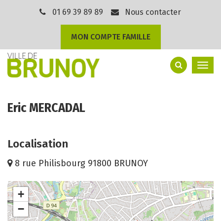
Gestion des traceurs
01 69 39 89 89
Nous contacter
MON COMPTE FAMILLE
Togg
navi
Eric MERCADAL
Localisation
8 rue Philisbourg 91800 BRUNOY
+
−