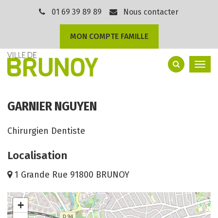
Gestion des traceurs
01 69 39 89 89
Nous contacter
MON COMPTE FAMILLE
Togg
navi
GARNIER NGUYEN
Chirurgien Dentiste
Localisation
1 Grande Rue 91800 BRUNOY
+