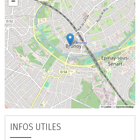
−
|
©
Leaflet
OpenStreetMap
INFOS UTILES